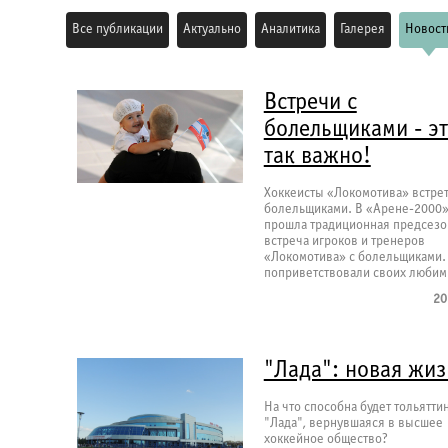
Все публикации
Актуально
Аналитика
Галерея
Новост
Встречи с
болельщиками - э
так важно!
Хоккеисты «Локомотива» встрет
болельщиками. В «Арене-2000
прошла традиционная предсезо
встреча игроков и тренеров
«Локомотива» с болельщиками.
поприветствовали своих любим
20
"Лада": новая жиз
На что способна будет тольятти
"Лада", вернувшаяся в высшее
хоккейное общество?