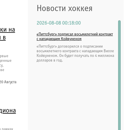
Новости хоккея
2026-08-08 00:18:00
ки на
«Питтсбург» подписал восьмилетний контракт
 в
с нападающим Койвуненом
«Питтсбург» договорился о подписании
восьмилетнего контракта с нападающим Вилле
Койвуненом. Он будет получать по 4 миллиона
ервые
долларов в год.
денные
у,
иве
20 Августа
адиона
в рамках