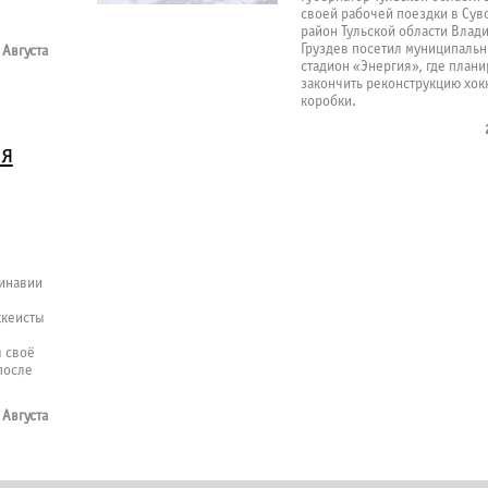
своей рабочей поездки в Сув
район Тульской области Влад
Груздев посетил муниципаль
 Августа
стадион «Энергия», где плани
закончить реконструкцию хок
коробки.
ля
динавии
ккеисты
л своё
после
 Августа