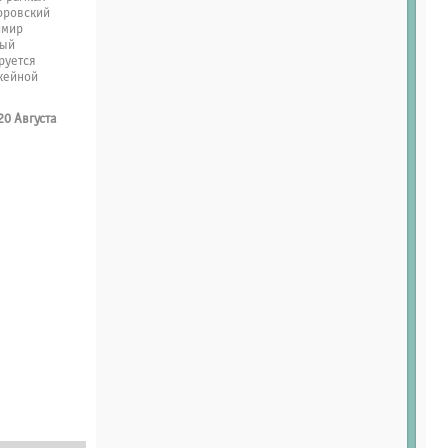
оровский
имир
ный
руется
кейной
20 Августа