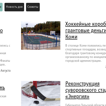
и
Новость дня
Сюжеты
Хоккейные короб
то
грантовые деньги
Коми
ились с
В столице Коми появились п
»
спортивные площадки, возве
нная
благодаря грантовому конкурс
организованному по инициат
 Фанаты
городской администрации.
цев.
 Августа
Реконструкция
нь
суворовского ст
«Энергия»
нская
Губернатор Тульской области 