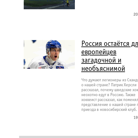
20
Россия остаётся д
европейцев
загадочной и
необъяснимой
Что думают легионеры из Скан
о нашей стране? Патрик Херсли
рассказал, почему шведские хо
неохотно едут в Россию. Также
хоккеист рассказал, как поменя
представление о нашей стране 
приезда в новосибирский клуб.
19