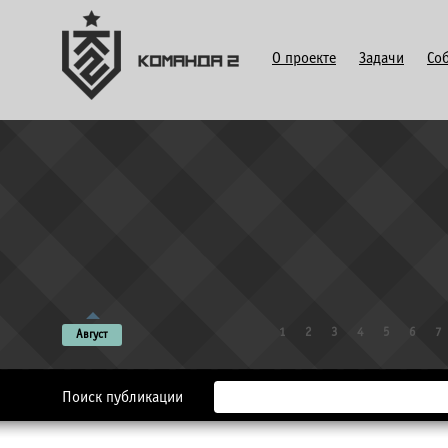
О проекте
Задачи
Со
1
2
3
4
5
6
7
Август
Поиск публикации