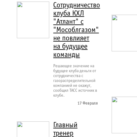
Сотрудничество
клуба КХЛ
"Атлант" с
"Мособлгазом"
не повлияет
на будущее
команды
Решающее значение на
будущее клуба деньги от
сотрудничества с
газораспределительной
компанией не окажут,
сообщил ТАСС источник в
клубе.
17 Февраля
Главный
тренер