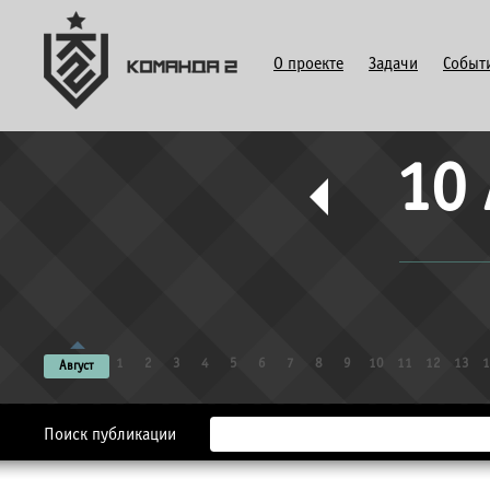
О проекте
Задачи
Событ
10 
1
2
3
4
5
6
7
8
9
10
11
12
13
1
Август
Поиск публикации