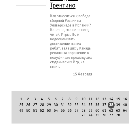
Трентино
Как относиться к победе
сборной России на
Универсиаде в Испании?
Конечно, это не та нога,
читай, Игры. Но и
недооценивать
достижение наших
ребят, взявших у Канады
реванш за поражение в
полуфинале предыдущих
студенческих Игр, не
стоит.
15 Февраля
1
2
3
4
5
6
7
8
9
10
11
12
13
14
15
16
25
26
27
28
29
30
31
32
33
34
35
36
37
38
39
40
49
50
51
52
53
54
55
56
57
58
59
60
61
62
63
64
73
74
75
76
77
78