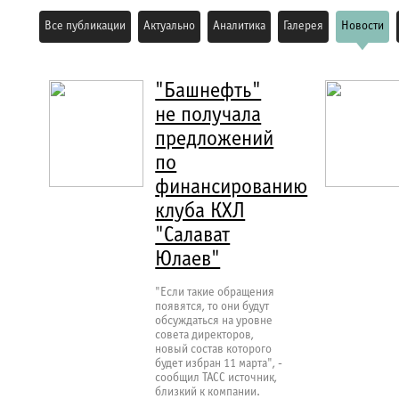
Все публикации
Актуально
Аналитика
Галерея
Новости
"Башнефть"
не получала
предложений
по
финансированию
клуба КХЛ
"Салават
Юлаев"
"Если такие обращения
появятся, то они будут
обсуждаться на уровне
совета директоров,
новый состав которого
будет избран 11 марта", -
сообщил ТАСС источник,
близкий к компании.