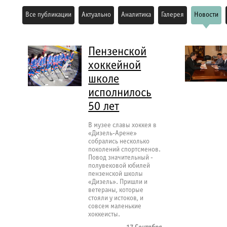
Все публикации
Актуально
Аналитика
Галерея
Новости
Пензенской
хоккейной
школе
исполнилось
50 лет
В музее славы хоккея в
«Дизель-Арене»
собрались несколько
поколений спортсменов.
Повод значительный -
полувековой юбилей
пензенской школы
«Дизель». Пришли и
ветераны, которые
стояли у истоков, и
совсем маленькие
хоккеисты.