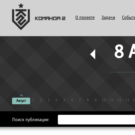
О проекте
Задачи
Событ
8 
1
2
3
4
5
6
7
8
9
10
11
12
13
1
Август
Поиск публикации