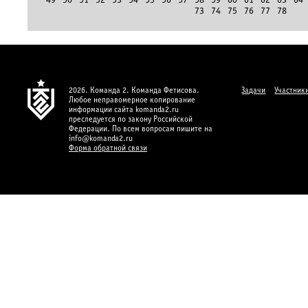
49
50
51
52
53
54
55
56
57
58
59
60
61
62
63
64
73
74
75
76
77
78
2026. Команда 2. Команда Фетисова.
Задачи
Участник
Любое неправомерное копирование
информации сайта komanda2.ru
преследуется по закону Российской
Федерации. По всем вопросам пишите на
info@komanda2.ru
Форма обратной связи