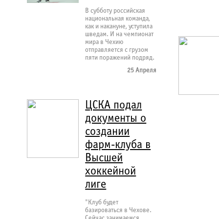
В субботу российская
национальная команда,
как и накануне, уступила
шведам. И на чемпионат
мира в Чехию
отправляется с грузом
пяти поражений подряд.
25 Апреля
ЦСКА подал
документы о
создании
фарм-клуба в
Высшей
хоккейной
лиге
"Клуб будет
базироваться в Чехове.
Сейчас занимаемся