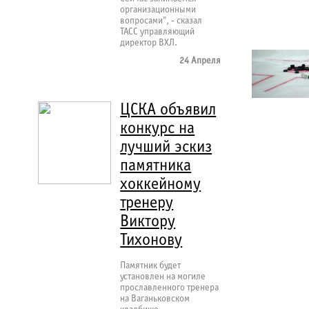
организационными
вопросами", - сказал
ТАСС управляющий
директор ВХЛ.
24 Апреля
ЦСКА объявил
конкурс на
лучший эскиз
памятника
хоккейному
тренеру
Виктору
Тихонову
Памятник будет
установлен на могиле
прославленного тренера
на Ваганьковском