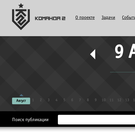
О проекте
Задачи
Событ
9 
1
2
3
4
5
6
7
8
9
10
11
12
13
1
Август
Поиск публикации