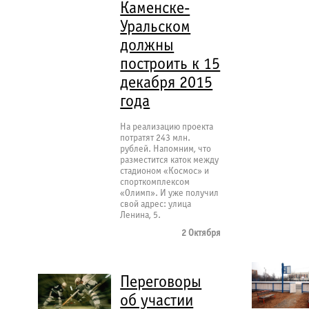
Каменске-
Уральском
должны
построить к 15
декабря 2015
года
На реализацию проекта
потратят 243 млн.
рублей. Напомним, что
разместится каток между
стадионом «Космос» и
спорткомплексом
«Олимп». И уже получил
свой адрес: улица
Ленина, 5.
2 Октября
Переговоры
об участии