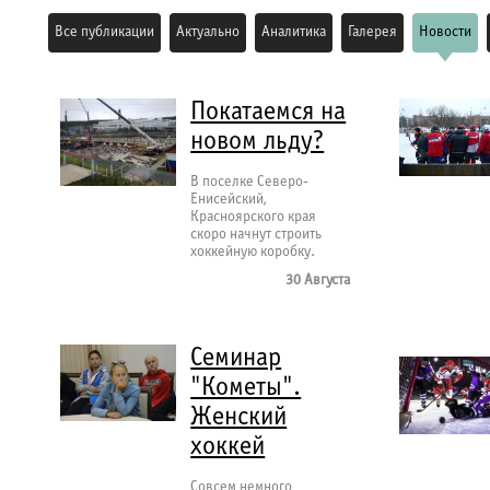
Все публикации
Актуально
Аналитика
Галерея
Новости
Покатаемся на
новом льду?
В поселке Северо-
Енисейский,
Красноярского края
скоро начнут строить
хоккейную коробку.
30 Августа
Семинар
"Кометы".
Женский
хоккей
Совсем немного