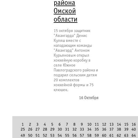
района
Омской
области
15 октября защитник
"Авангарда" Денис
Куляш вместе с
нападающим команды
"Авангард" Антоном
Курьяновым открыл
хоккейную коробку в
селе Южное
Павлоградского района и
подарил сельским детям
20 комплектов
хоккейной формы и 75
клюшек.
16 Октября
1
2
3
4
5
6
7
8
9
10
11
12
13
14
15
16
25
26
27
28
29
30
31
32
33
34
35
36
37
38
39
40
49
50
51
52
53
54
55
56
57
58
59
60
61
62
63
64