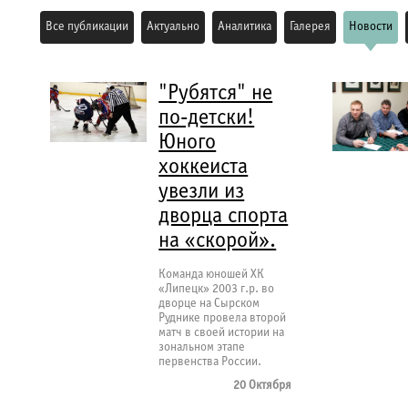
Все публикации
Актуально
Аналитика
Галерея
Новости
"Рубятся" не
по-детски!
Юного
хоккеиста
увезли из
дворца спорта
на «скорой».
Команда юношей ХК
«Липецк» 2003 г.р. во
дворце на Сырском
Руднике провела второй
матч в своей истории на
зональном этапе
первенства России.
20 Октября