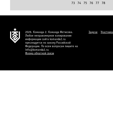
73
74
75
76
77
78
2026. Команда 2. Команда Фетисова.
Задачи
Участник
Любое неправомерное копирование
информации сайта komanda2.ru
преследуется по закону Российской
Федерации. По всем вопросам пишите на
info@komanda2.ru
Форма обратной связи