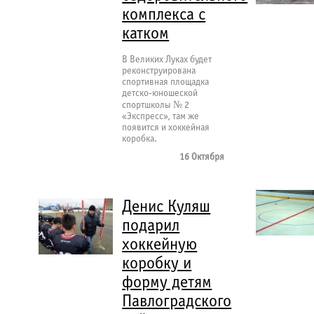
комплекса с
катком
В Великих Луках будет
реконструирована
спортивная площадка
детско-юношеской
спортшколы № 2
«Экспресс», там же
появится и хоккейная
коробка.
16 Октября
Денис Куляш
подарил
хоккейную
коробку и
форму детям
Павлоградского