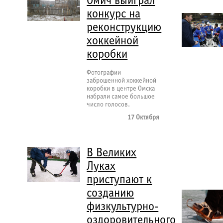
Омич выиграл
конкурс на
реконструкцию
хоккейной
коробки
Фотографии
заброшенной хоккейной
коробки в центре Омска
набрали самое большое
число голосов.
17 Октября
В Великих
Луках
приступают к
созданию
физкультурно-
оздоровительного