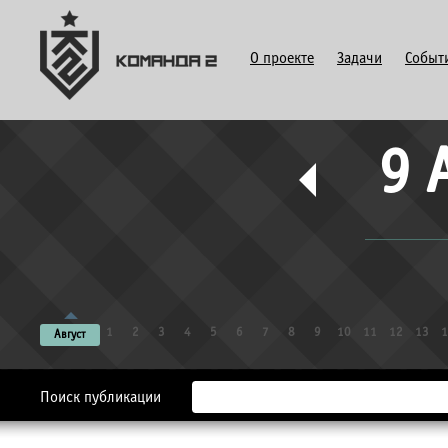
О проекте
Задачи
Событ
9 
1
2
3
4
5
6
7
8
9
10
11
12
13
1
Август
Поиск публикации