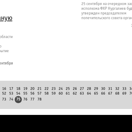
25 сентября на очередном за
исполкома ФХР Нургалиев буд
утвержден председателем
вную
попечительского совета орга
области
о
рытие
ентября
16
17
18
19
20
21
22
23
24
25
26
27
28
29
30
31
32
33
3
52
53
54
55
56
57
58
59
60
61
62
63
64
65
66
67
68
69
7
73
74
75
76
77
78