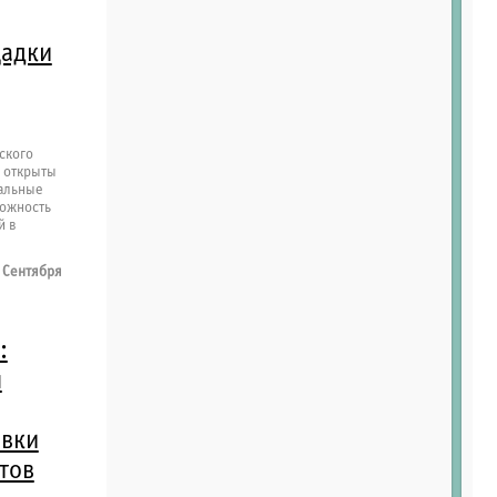
щадки
ского
 открыты
альные
можность
й в
 Сентября
:
я
овки
тов