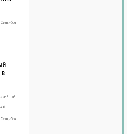
,
 Сентября
ый
 в
оккейный
нды
 Сентября