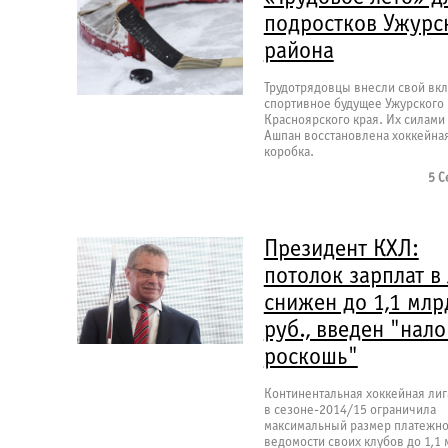
подростков Ужурс
района
Трудотрядовцы внесли свой вкл
спортивное будущее Ужурского 
Красноярского края. Их силами 
Ашпан восстановлена хоккейна
коробка.
5 С
Президент КХЛ:
потолок зарплат в
снижен до 1,1 млр
руб., введен "нало
роскошь"
Континентальная хоккейная лиг
в сезоне-2014/15 ограничила
максимальный размер платежн
ведомости своих клубов до 1,1