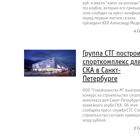
руб. и ввела "налог на роскошь
тех клубов, которые его превы
этом сообщил на пресс-конфер
перед первым матчем сезона
президент КХЛ Александр Медв
4 С
Группа СТГ постро
спорткомплекс дл
СКА в Санкт-
Петербурге
ООО "Стройтрансгаз-М" выигра
конкурс на строительство спорт
комплекса для Санкт-Петербург
хоккейного клуба СКА. Об этом
сообщила пресс-служба СТГ. Ст
строительства составит примерн
млрд рублей.
2 С