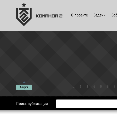
О проекте
Задачи
Со
1
2
3
4
5
6
7
Август
Поиск публикации