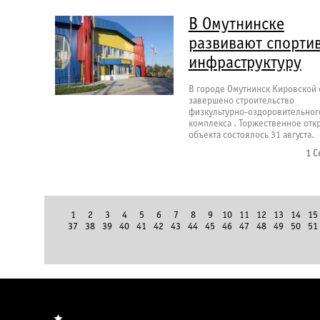
В Омутнинске
развивают спорти
инфраструктуру
В городе Омутнинск Кировской 
завершено строительство
физкультурно-оздоровительног
комплекса . Торжественное отк
объекта состоялось 31 августа.
1 С
1
2
3
4
5
6
7
8
9
10
11
12
13
14
15
37
38
39
40
41
42
43
44
45
46
47
48
49
50
51