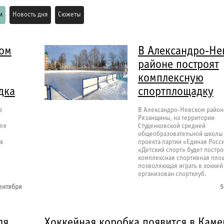
и
Новость дня
Сюжеты
ком
В Александро-Не
районе построят
комплексную
дка
спортплощадку
е
В Александро-Невском район
Рязанщины, на территории
ля
Студенковской средней
общеобразовательной школы 
 в
проекта партии «Единая Росс
«Детский спорт» будет постр
комплексная спортивная площ
позволяющая играть в хоккей 
организован спортклуб.
ентября
5
ля
Хоккейная коробка появится в Кам