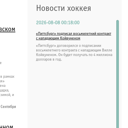
Новости хоккея
2026-08-08 00:18:00
вском
«Питтсбург» подписал восьмилетний контракт
с нападающим Койвуненом
«Питтсбург» договорился о подписании
восьмилетнего контракта с нападающим Вилле
Койвуненом. Он будет получать по 4 миллиона
долларов в год.
е
в рамках
ия»
оена
адка,
зимой, и
 Сентября
енном