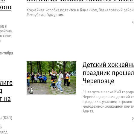
кого
Хоккейная коробка появится в Каменном, Завьяловский район
Республика Удмуртия.
4
ад в
района,
в селе
я
ентября
Детский хоккейн
праздник прошел
Череповце
 лиге
д
31 августа в парке КиО города
Череповца прошел детский х
г на
праздник с участием игроков
молодежной хоккейной кома
Алмаз.
а (КХЛ)
2
ой
 млрд