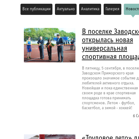
Все публикации
Актуально
Аналитика
Галерея
Новост
В поселке Заводс
открылась новая
универсальная
спортивная площа
В пятницу, 5 сентября, в поселк
Заводском Приморского края
произошло значимое событие д
любителей активного отдыха.
Новейшая и пока единственная
своем роде в крае спортивная
площадка готова принимать
спортсменов. Летом - футбол,
баскетбол, а зимой - хоккей!
6 С
«Трудовое лето» д