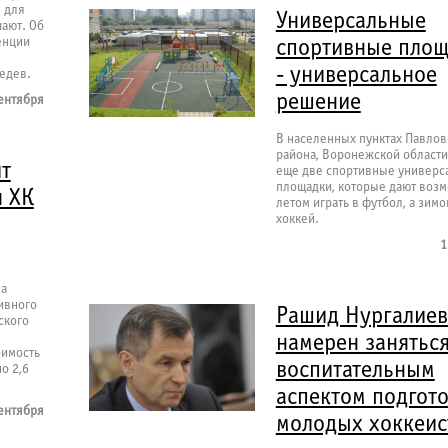
" для
Универсальные
шают. Об
енции
спортивные пло
- универсальное
едев.
решение
ентября
В населенных пунктах Павлов
района, Воронежской области
ит
еще две спортивные универс
площадки, которые дают воз
я ХК
летом играть в футбол, а зимо
хоккей.
1
ла
ивного
Рашид Нургалиев
ского
намерен занятьс
оимость
воспитательным
о 2,6
аспектом подгот
ентября
молодых хоккеис