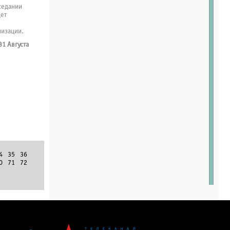
седании
ет
низации.
31 Августа
4
35
36
0
71
72